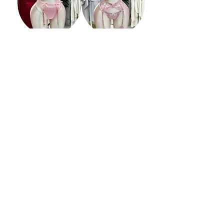
طقم لانجري برنيكي
طقم لانجري زيرافينا
غير متوفر
السعر
للتسجيل في خدمة تلقي العروض يرجى ادخال عنوان
بريدك الالكتروني
ادخل عنوان البريد الاكتروني هنا
ارسال