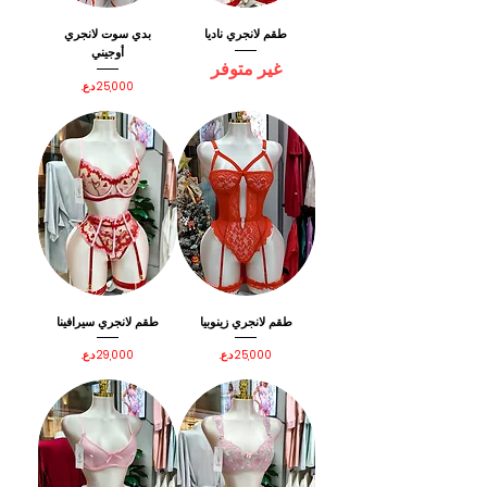
طقم لانجري ناديا
بدي سوت لانجري
أوجيني
غير متوفر
السعر
طقم لانجري زينوبيا
طقم لانجري سيرافينا
السعر
السعر