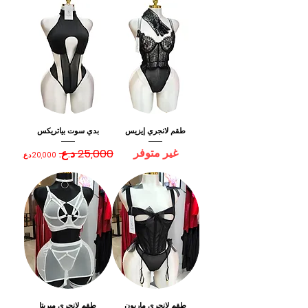
طقم لانجري إيزيس
بدي سوت بياتريكس
غير متوفر
سعر عادي
سعر البيع
طقم لانجري ماريون
طقم لانجري ميريتا