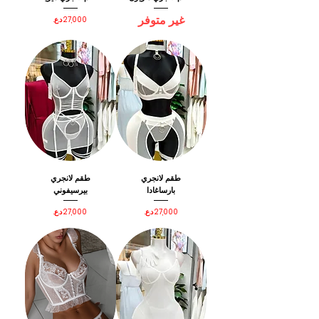
غير متوفر
السعر
طقم لانجري
طقم لانجري
بارساغادا
بيرسيفوني
السعر
السعر