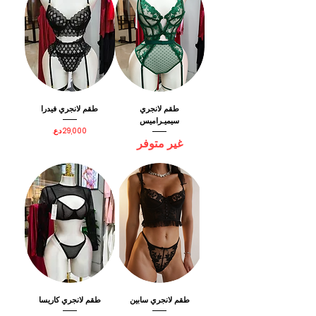
طقم لانجري
طقم لانجري فيدرا
سيميـراميس
السعر
غير متوفر
طقم لانجري سابين
طقم لانجري كاريسا