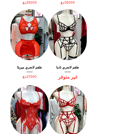
السعر
السعر
طقم لانجري ناديا
طقم لانجري ميريتا
غير متوفر
السعر