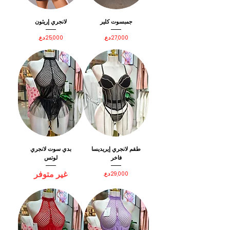
جمبسوت كلير
لانجري إريثون
السعر
السعر
طقم لانجري إيريديسا
بدي سوت لانجري
فاخر
لوتس
غير متوفر
السعر