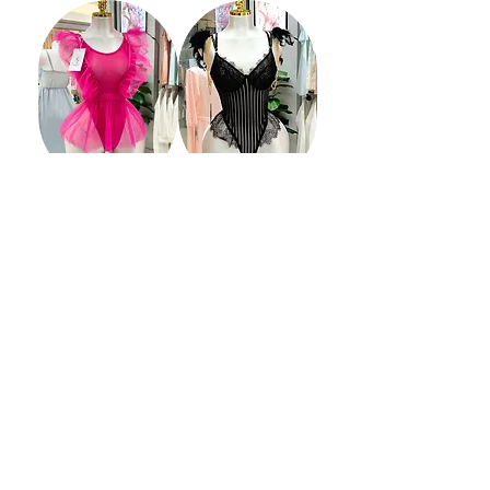
بدي سوت لانجري
طقم لانجري تينا تيرنر
كليوباترا أسود
غير متوفر
غير متوفر
للتسجيل في خدمة تلقي العروض يرجى ادخال عنوان
بريدك الالكتروني
ادخل عنوان البريد الاكتروني هنا
ارسال