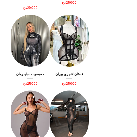
السعر
السعر
فستان لانجري بوران
جمبسوت سبايدرمان
السعر
السعر