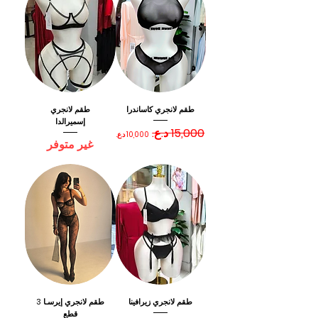
طقم لانجري كاساندرا
طقم لانجري
إسميرالدا
سعر عادي
سعر البيع
غير متوفر
طقم لانجري زيرافينا
طقم لانجري إيرسـا 3
قطع