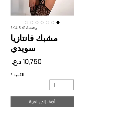
وحدة SKU: B 41 A
مشبك فانتازيا
سويدي
السع
الكمية
*
أضِف إلى العربة