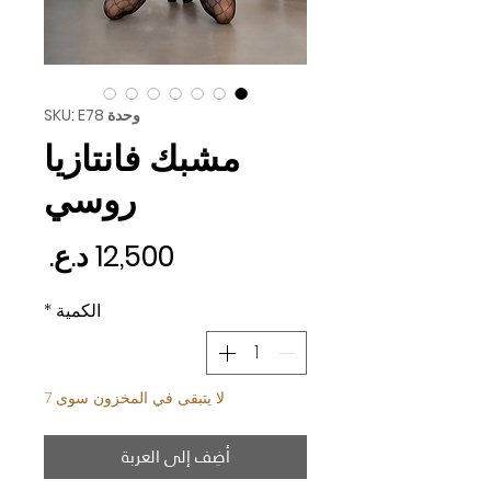
وحدة SKU: E78
مشبك فانتازيا
روسي
السع
الكمية
*
لا يتبقى في المخزون سوى 7
أضِف إلى العربة