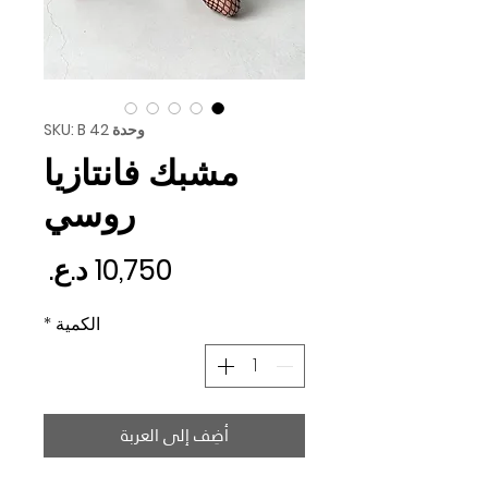
وحدة SKU: B 42
مشبك فانتازيا
روسي
السع
الكمية
*
أضِف إلى العربة