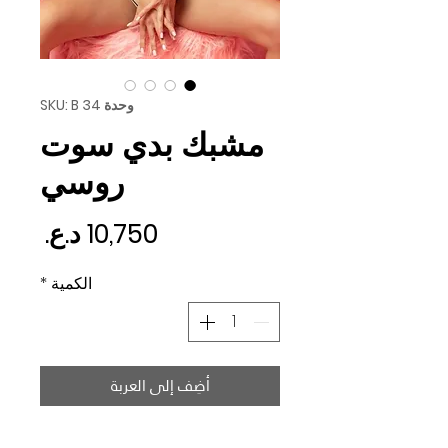
وحدة SKU: B 34
مشبك بدي سوت
روسي
السع
الكمية
*
أضِف إلى العربة