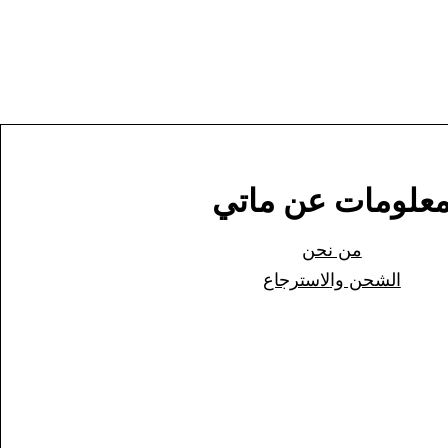
علومات عن ماتي
من نحن
الشحن وا
لاسترجاع