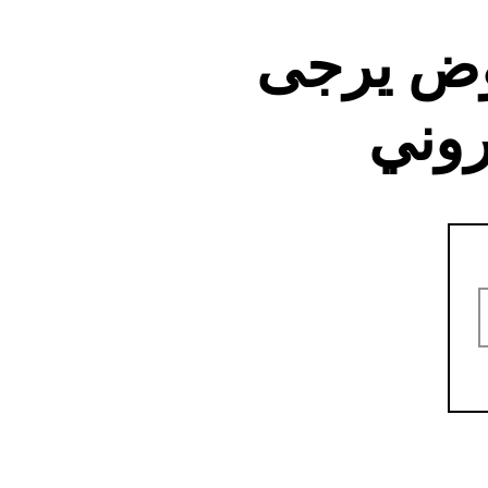
وض يرجى
روني