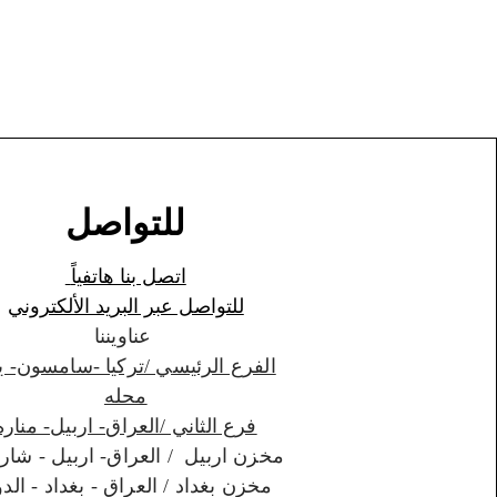
للتواصل
اتصل بنا هاتفياً
للتواصل عبر البريد الألكتروني
عناويننا
الفرع الرئيسي /تركيا -سامسون- ي
محله
فرع الثاني /العراق- اربيل- مناره
مخزن اربيل / العراق- اربيل - شارواني
مخزن بغداد / العراق - بغداد - الدورة