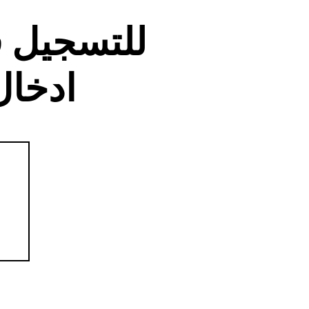
للتسجيل 
ادخال