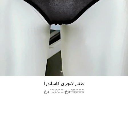
العرض السريع
طقم لانجري كاساندرا
سعر عادي
سعر البيع