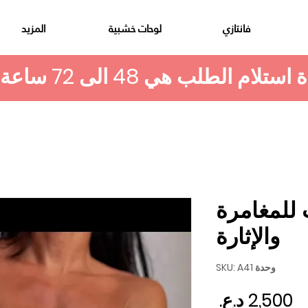
فانتازي
لوحات خشبية
المزيد
للمغامرة
والإثارة
وحدة SKU: A41
السعر