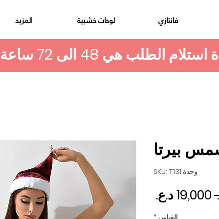
فانتازي
لوحات خشبية
المزيد
مس بيرتا
وحدة SKU: T131
سعر عادي
سعر البيع
القياس
*