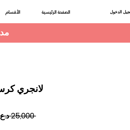
الصفحة الرئيسية
الأقسام
يل الدخول
مدة استلام الطلب هي 48 الى 72 ساعة
لانجري كرس
 ‏25,000 د.ع.‏ 