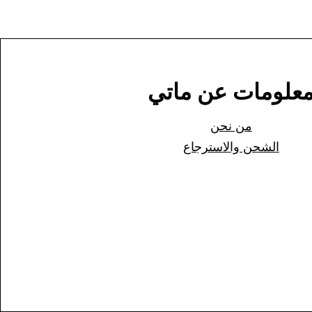
علومات عن ماتي
من نحن
الشحن وا
لاسترجاع