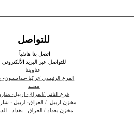
للتواصل
اتصل بنا هاتفياً
للتواصل عبر البريد الألكتروني
عناويننا
الفرع الرئيسي /تركيا -سامسون- ي
محله
فرع الثاني /العراق- اربيل- مناره
مخزن اربيل / العراق- اربيل - شارواني
مخزن بغداد / العراق - بغداد - الدورة