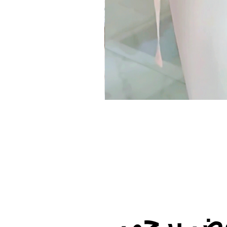
وض يرجى