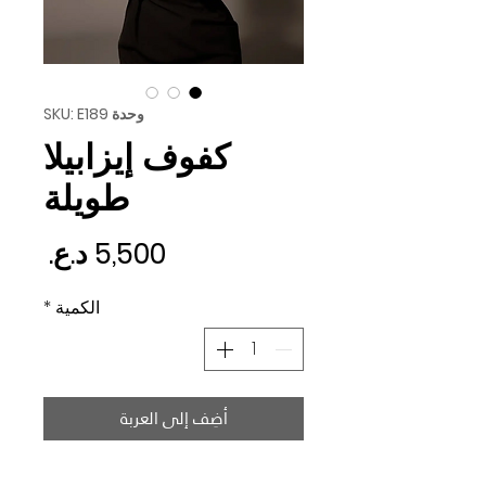
وحدة SKU: E189
كفوف إيزابيلا
طويلة
السع
الكمية
*
أضِف إلى العربة