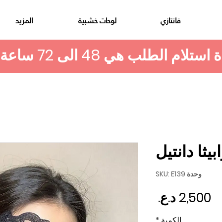
فانتازي
لوحات خشبية
المزيد
بيثا دانتيل
وحدة SKU: E139
السعر
الكمية
*