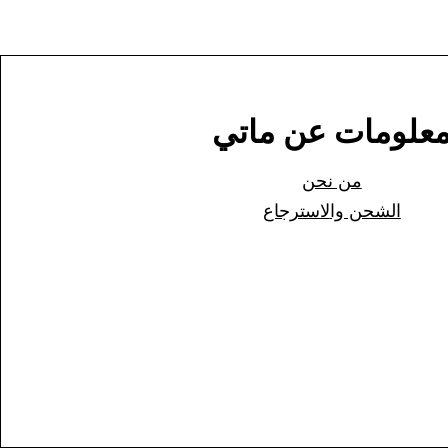
علومات عن ماتي
من نحن
الشحن وا
لاسترجاع