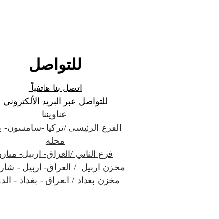
للتواصل
اتصل بنا هاتفياً
للتواصل عبر البريد الألكتروني
عناويننا
الفرع الرئيسي /تركيا -سامسون- ي
محله
فرع الثاني /العراق- اربيل- مناره
مخزن اربيل / العراق- اربيل - شارواني
مخزن بغداد / العراق - بغداد - الدورة