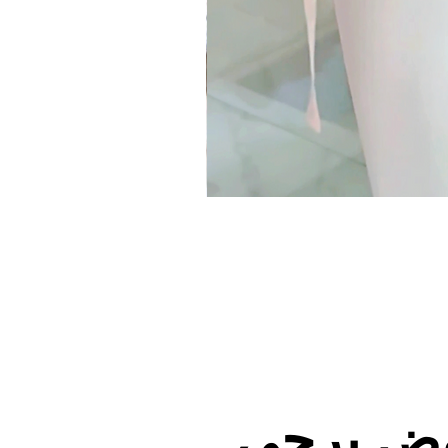
وض يرجى