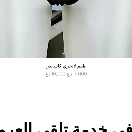
العرض السريع
طقم لانجري كاساندرا
سعر عادي
سعر البيع
في خدمة تلقي العر