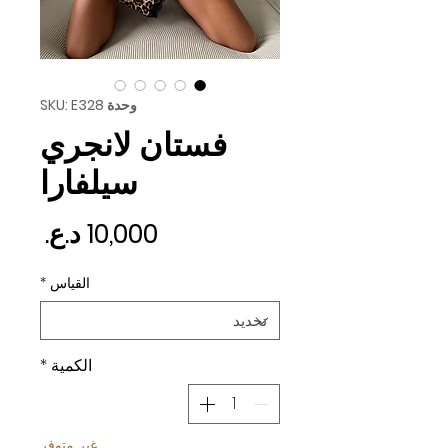
وحدة SKU: E328
فستان لانجري
سيلفارا
السع
القياس
*
الكمية
*
غير متوفر