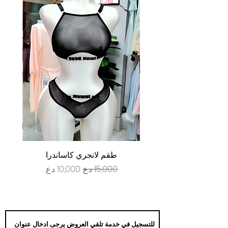
طقم لانجري كاساندرا
سعر عادي
سعر البيع
للتسجيل في خدمة تلقي العروض يرجى ادخال عنوان