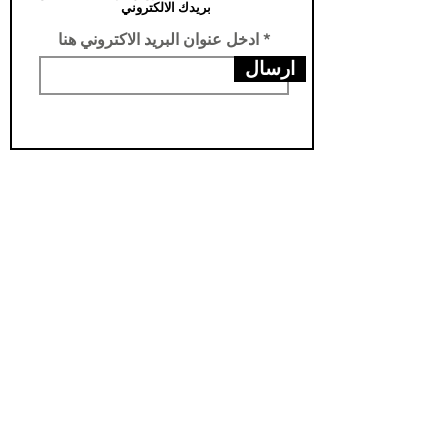
بريدك الالكتروني
ادخل عنوان البريد الاكتروني هنا
ارسال
عناويننا
الفرع الرئيسي /تركيا -سامسون- يني محله
فرع الثاني /العراق- اربيل- مناره
مخزن اربيل / العراق- اربيل - شارواني
مخزن بغداد / العراق - بغداد - الدورة