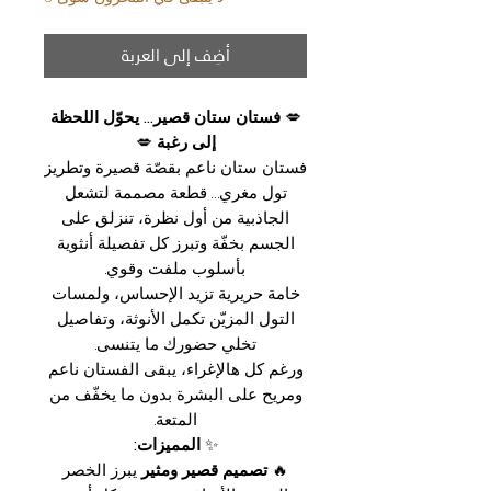
أضِف إلى العربة
💋
فستان ستان قصير… يحوّل اللحظة
إلى رغبة
💋
فستان ستان ناعم بقصّة قصيرة وتطريز
تول مغري… قطعة مصممة لتشعل
الجاذبية من أول نظرة، تنزلق على
الجسم بخفّة وتبرز كل تفصيلة أنثوية
بأسلوب ملفت وقوي.
خامة حريرية تزيد الإحساس، ولمسات
التول المزيّن تكمل الأنوثة، وتفاصيل
تخلي حضورك ما يتنسى.
ورغم كل هالإغراء، يبقى الفستان ناعم
ومريح على البشرة بدون ما يخفّف من
المتعة.
✨
المميزات:
🔥
تصميم قصير ومثير
يبرز الخصر