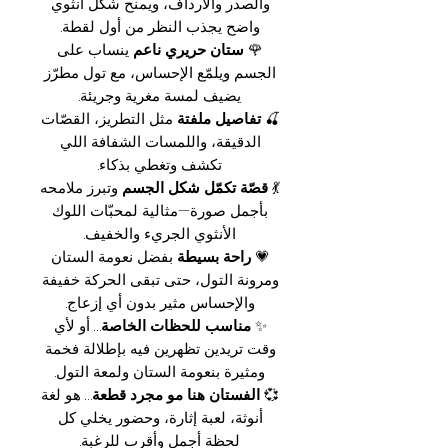
والصدر والأرداف، ويمنح شكل أنثوي
واضح يجذب النظر من أول لقطة.
🌹
ستان حريري ناعم
ينساب على
الجسم ويلمّع الإحساس، مع تول مطرّز
يضيف لمسة مغرية وجريئة.
🍒
تفاصيل ملفتة
مثل التطريز، القصّات
الدقيقة، واللمسات الشفافة اللي
تكشف وتغطي بذكاء.
💃
قصّة تكمّل شكل الجسم
وتبرز ملامحه
بأجمل صورة—مثالية لمحبّات اللوك
الأنثوي الجريء والخفيف.
💗
راحة بسيطة
بفضل نعومة الستان
ومرونة التول، حتى تبقى الحركة خفيفة
والإحساس مثير بدون أي إزعاج.
✨
مناسب للحظات الخاصة
… أو لأي
وقت تريدين تظهرين فيه بإطلالة فخمة
ومثيرة بنعومة الستان ولمعة التول.
💞
الفستان هنا مو مجرد قطعة
… هو لغة
أنوثة، لعبة إثارة، وحضور يخلي كل
لحظة أجمل وأقرب للرغبة.