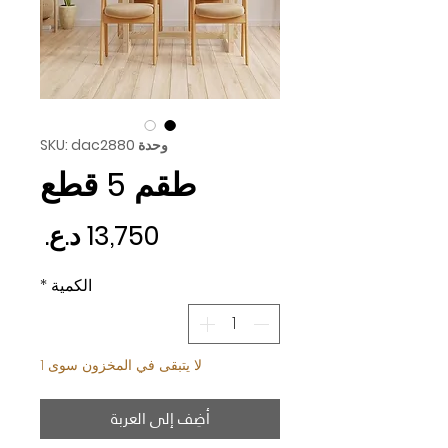
وحدة SKU: dac2880
طقم 5 قطع
السع
الكمية
*
لا يتبقى في المخزون سوى 1
أضِف إلى العربة