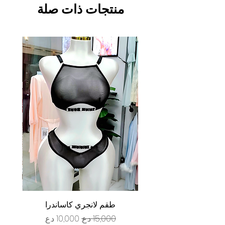
منتجات ذات صلة
طقم لانجري كاساندرا
سعر عادي
سعر البيع