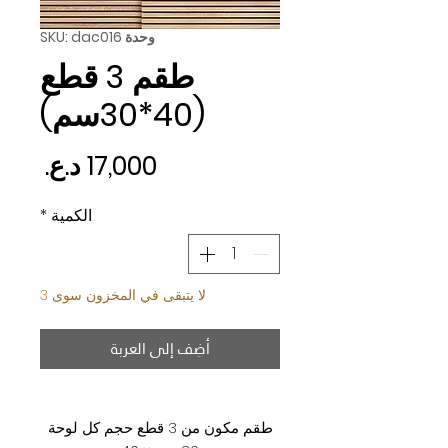
وحدة SKU: dac016
طقم 3 قطع
(40*30سم)
السع
الكمية
*
لا يتبقى في المخزون سوى 3
أضِف إلى العربة
طقم مكون من 3 قطع حجم كل لوحة