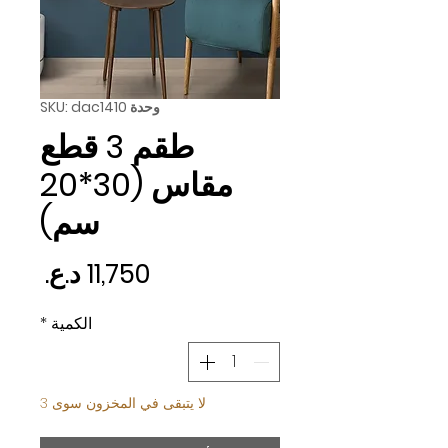
وحدة SKU: dac1410
طقم 3 قطع
مقاس (30*20
سم)
السع
الكمية
*
لا يتبقى في المخزون سوى 3