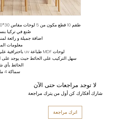
طقم 10 قطع مكون من 5 لوحات مقاس 30*20 سم + 5 اخرى مقاس 20*15 سم
صُنع في تركيا بنسبة 00
اضافة جميلة و رائعة لمن
معلومات المن
لوحات MDF طباعة uv باحترافية على الخشب وجوده ممتازه 💯
سهل التركيب على الحائط حيث يوجد على ال
الحائط بأي ش
سماكة 4 ملم
لا توجد مراجعات حتى الآن
شارك أفكارك. كن أول من يترك مراجعة.
اترك مراجعة