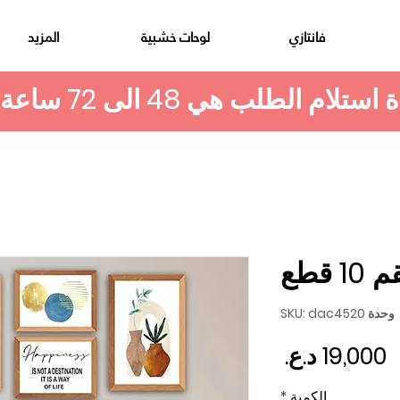
فانتازي
لوحات خشبية
المزيد
1 قطع
وحدة SKU: dac4520
السعر
الكمية
*