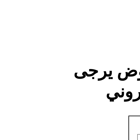
وض يرجى
روني