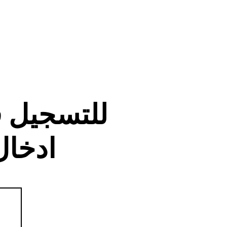
للتسجيل 
ادخال