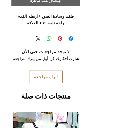
ابلغني عند توفره
طقم وسادة العنق +اربطه القدم
لراحه تامة اثناء العلاقة
لا توجد مراجعات حتى الآن
شارك أفكارك. كن أول من يترك مراجعة.
اترك مراجعة
منتجات ذات صلة