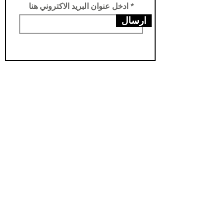
ادخل عنوان البريد الاكتروني هنا
ارسال
عناويننا
الفرع الرئيسي /تركيا -سامسون- يني محله
فرع الثاني /العراق- اربيل- مناره
مخزن اربيل / العراق- اربيل - شارواني
مخزن بغداد / العراق - بغداد - الدورة