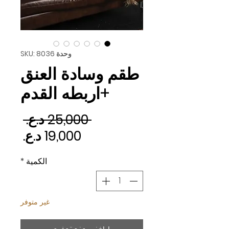
وحدة SKU: 8036
طقم وسادة العنق
+اربطه القدم
سعر 
 ‏25,000 د.ع.‏ 
سعر ا
الكمية
*
غير متوفر