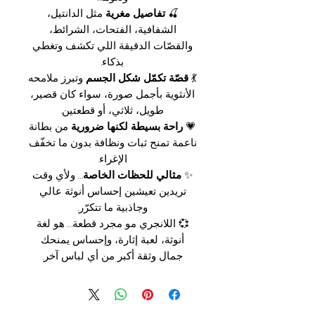
🍒
تفاصيل مغرية
مثل الدانتيل،
الشفافية، الفتحات، الشرائط،
والقصّات الدقيقة اللي تكشف وتغطي
بذكاء.
💃
قصّة تكمّل شكل الجسم
وتبرز ملامحه
الأنثوية بأجمل صورة، سواء كان قصير،
طويل، ثلاثي، أو قطعتين.
💗
راحة بسيطة لكنها ضرورية
من بطانة
ناعمة تمنح ثبات ونظافة بدون ما تخفّف
الإغراء.
✨
مثالي للحظات الخاصة
… ولأي وقت
تريدين تعيشين إحساس أنوثة عالي
وجاذبية ما تتكرّر.
💞 اللانجري مو مجرد قطعة… هو لغة
أنوثة، لعبة إثارة، وإحساس يمنحك
جمال وثقة أكبر من أي لباس آخر.