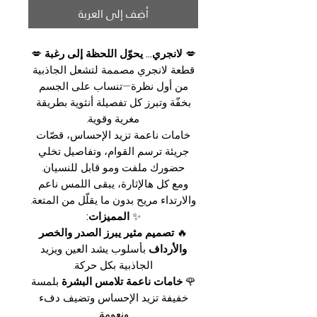
أضِف إلى العربة
💋
لانجري… يحوّل اللحظة إلى رغبة
💋
قطعة لانجري مصممة لتشعل الجاذبية
من أول نظرة—تنساب على الجسم
بخفّة وتبرز كل تفصيلة أنثوية بطريقة
مغرية وقوية.
خامات ناعمة تزيد الإحساس، قصّات
جريئة ترسم القوام، وتفاصيل تخلي
حضورك ملفت ومو قابل للنسيان.
ومع كل هالإثارة، يبقى اللمس ناعم
والارتداء مريح بدون ما يقلّل من المتعة.
✨
المميزات:
🔥
تصميم مثير يبرز الصدر والخصر
والأرداف
بأسلوب يشد العين ويزيد
الجاذبية بكل حركة.
🌹
خامات ناعمة تلامس البشرة
بلمسة
خفيفة تزيد الإحساس وتضيف دفء
ونعومة.