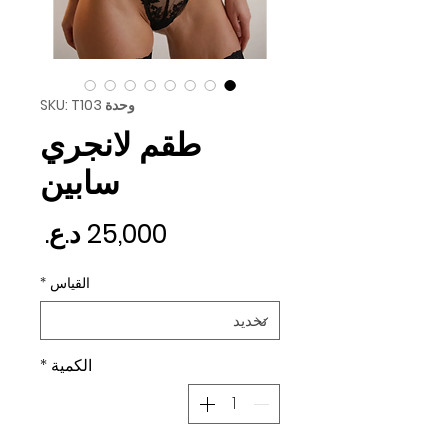
وحدة SKU: T103
طقم لانجري
سابين
السع
القياس
*
الكمية
*