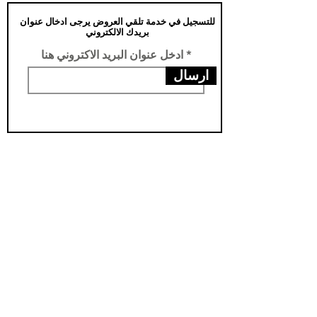
للتسجيل في خدمة تلقي العروض يرجى ادخال عنوان
بريدك الالكتروني
ادخل عنوان البريد الاكتروني هنا
ارسال
عناويننا
الفرع الرئيسي /تركيا -سامسون- يني محله
فرع الثاني /العراق- اربيل- مناره