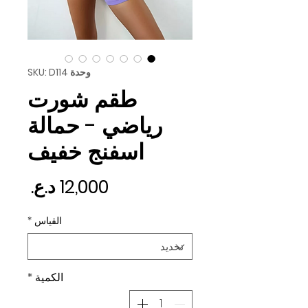
وحدة SKU: D114
طقم شورت
رياضي - حمالة
اسفنج خفيف
السع
القياس
*
الكمية
*