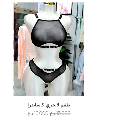
طقم لانجري كاساندرا
سعر عادي
سعر البيع