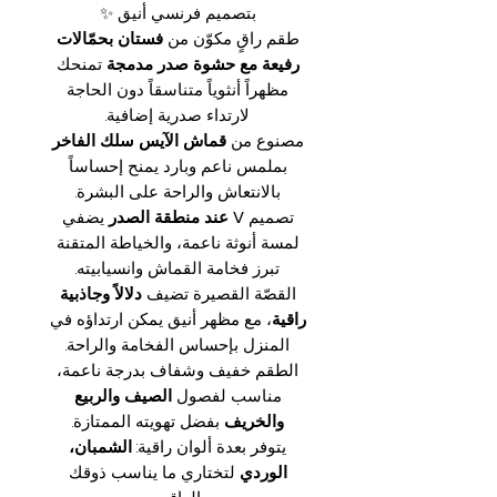
بتصميم فرنسي أنيق ✨
طقم راقٍ مكوّن من
فستان بحمّالات
رفيعة مع حشوة صدر مدمجة
تمنحك
مظهراً أنثوياً متناسقاً دون الحاجة
لارتداء صدرية إضافية.
مصنوع من
قماش الآيس سلك الفاخر
بملمس ناعم وبارد يمنح إحساساً
بالانتعاش والراحة على البشرة.
تصميم
V عند منطقة الصدر
يضفي
لمسة أنوثة ناعمة، والخياطة المتقنة
تبرز فخامة القماش وانسيابيته.
القصّة القصيرة تضيف
دلالاً وجاذبية
راقية
، مع مظهر أنيق يمكن ارتداؤه في
المنزل بإحساس الفخامة والراحة.
الطقم خفيف وشفاف بدرجة ناعمة،
مناسب لفصول
الصيف والربيع
والخريف
بفضل تهويته الممتازة.
يتوفر بعدة ألوان راقية:
الشمبان،
الوردي
لتختاري ما يناسب ذوقك