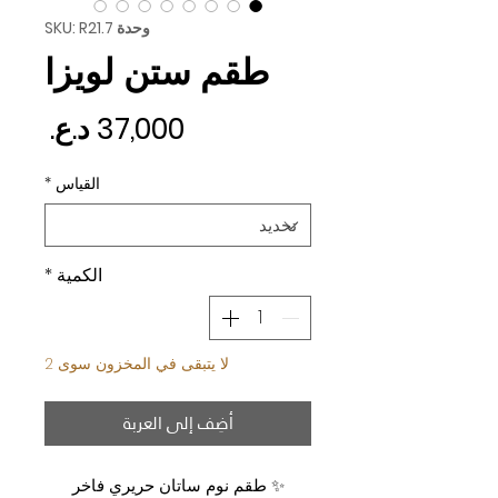
وحدة SKU: R21.7
طقم ستن لويزا
السع
القياس
*
الكمية
*
لا يتبقى في المخزون سوى 2
أضِف إلى العربة
✨ طقم نوم ساتان حريري فاخر