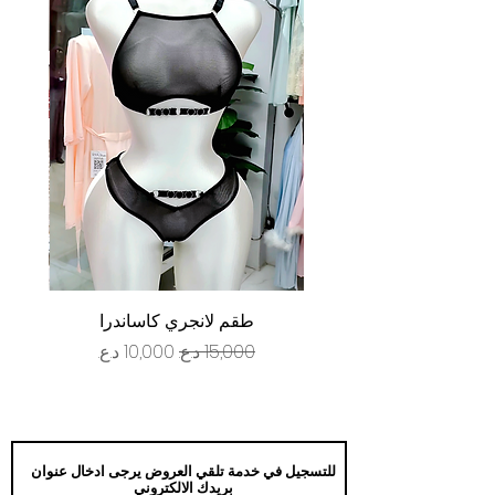
طقم لانجري كاساندرا
سعر عادي
سعر البيع
للتسجيل في خدمة تلقي العروض يرجى ادخال عنوان
بريدك الالكتروني