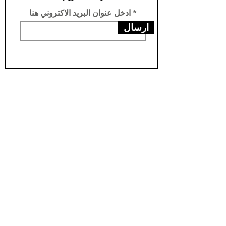
ادخل عنوان البريد الاكتروني هنا
ارسال
عناويننا
الفرع الرئيسي /تركيا -سامسون- يني محله
فرع الثاني /العراق- اربيل- مناره
مخزن اربيل / العراق- اربيل - شارواني
مخزن بغداد / العراق - بغداد - الدورة