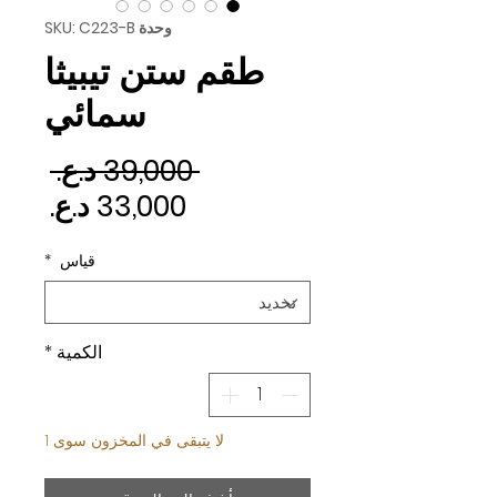
وحدة SKU: C223-B
طقم ستن تيبيثا
سمائي
سعر 
 ‏39,000 د.ع.‏ 
سعر ا
قياس
*
الكمية
*
لا يتبقى في المخزون سوى 1