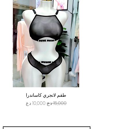
طقم لانجري كاساندرا
سعر عادي
سعر البيع