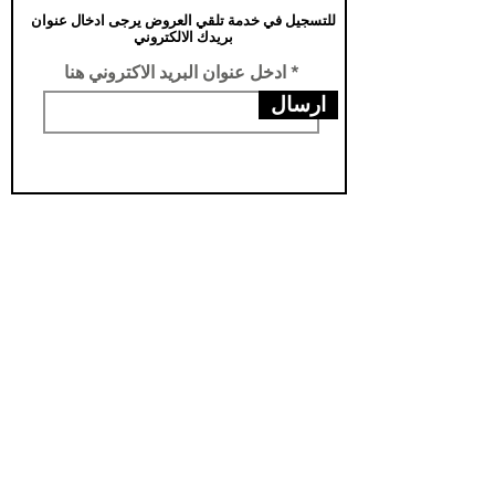
للتسجيل في خدمة تلقي العروض يرجى ادخال عنوان
بريدك الالكتروني
ادخل عنوان البريد الاكتروني هنا
ارسال
عناويننا
الفرع الرئيسي /تركيا -سامسون- يني محله
فرع الثاني /العراق- اربيل- مناره