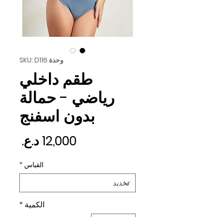
وحدة SKU: D116
طقم داخلي
رياضي - حمالة
بدون اسفنج
السع
القياس
*
الكمية
*