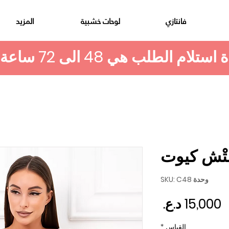
فانتازي
لوحات خشبية
المزيد
تْش كيوت
وحدة SKU: C48
السعر
القياس
*