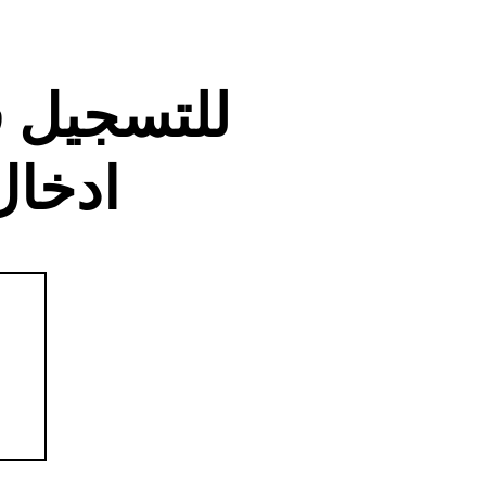
للتسجيل 
ادخال