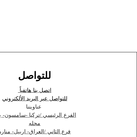
للتواصل
اتصل بنا هاتفياً
للتواصل عبر البريد الألكتروني
عناويننا
الفرع الرئيسي /تركيا -سامسون- ي
محله
فرع الثاني /العراق- اربيل- مناره