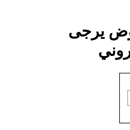
وض يرجى
روني