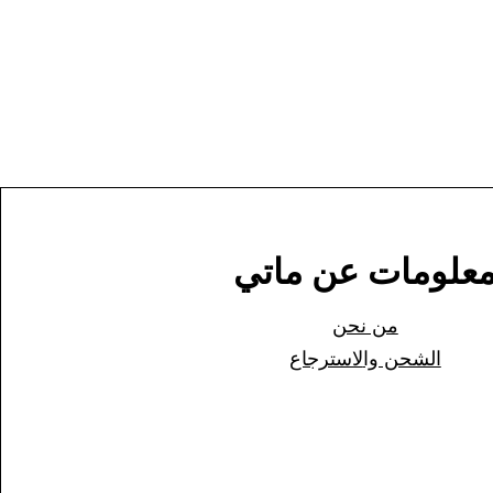
علومات عن ماتي
من نحن
الشحن وا
لاسترجاع