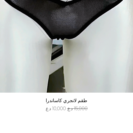
العرض السريع
طقم لانجري كاساندرا
سعر عادي
سعر البيع