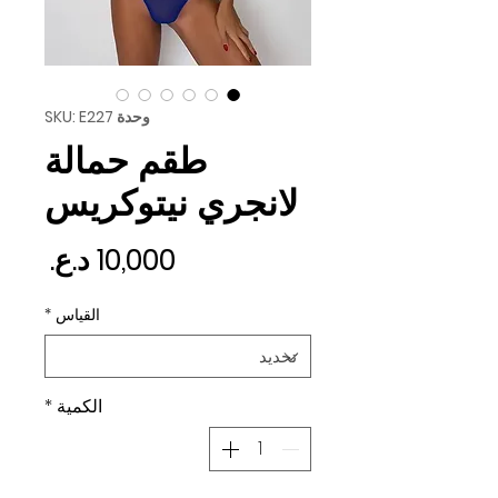
وحدة SKU: E227
طقم حمالة
لانجري نيتوكريس
السع
القياس
*
الكمية
*