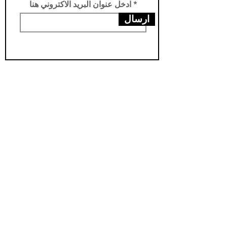
ادخل عنوان البريد الاكتروني هنا
ارسال
عناويننا
الفرع الرئيسي /تركيا -سامسون- يني محله
فرع الثاني /العراق- اربيل- مناره
مخزن اربيل / العراق- اربيل - شارواني
مخزن بغداد / العراق - بغداد - الدورة