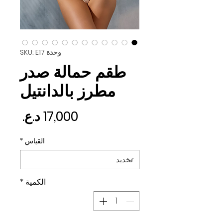
وحدة SKU: E17
طقم حمالة صدر
مطرز بالدانتيل
السع
القياس
*
الكمية
*