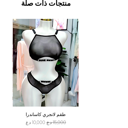
منتجات ذات صلة
طقم لانجري كاساندرا
سعر عادي
سعر البيع