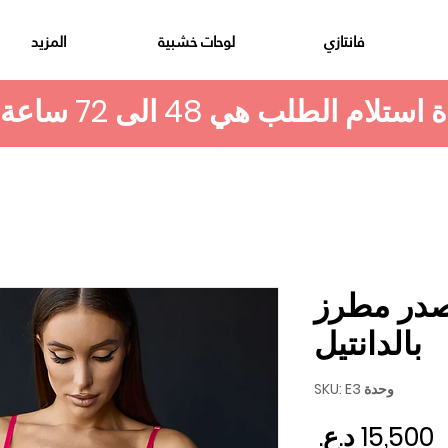
فانتازي
لوحات خشبية
المزيد
صدر مطرز
بالدانتيل
وحدة SKU: E3
السعر