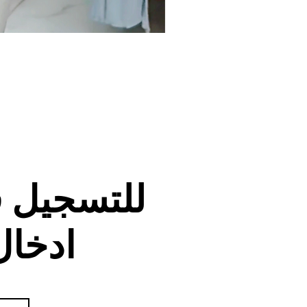
للتسجيل 
ادخال