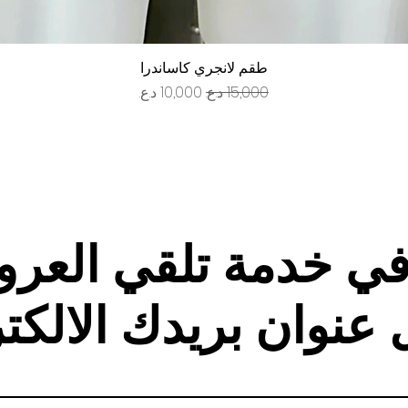
العرض السريع
طقم لانجري كاساندرا
سعر عادي
سعر البيع
في خدمة تلقي العر
 عنوان بريدك الالكت