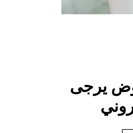
وض يرجى
روني