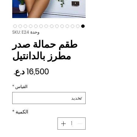
وحدة SKU: E24
طقم حمالة صدر
مطرز بالدانتيل
السع
القياس
*
الكمية
*