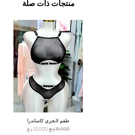
منتجات ذات صلة
طقم لانجري كاساندرا
سعر عادي
سعر البيع