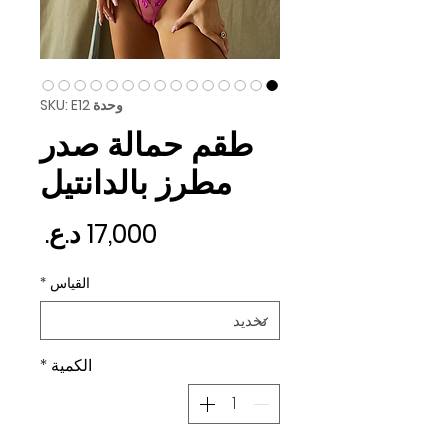
وحدة SKU: E12
طقم حمالة صدر
مطرز بالدانتيل
السع
القياس
*
الكمية
*