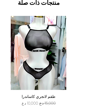
منتجات ذات صلة
طقم لانجري كاساندرا
سعر عادي
سعر البيع