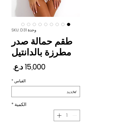
وحدة SKU: D31
طقم حمالة صدر
مطرزة بالدانتيل
السع
القياس
*
الكمية
*