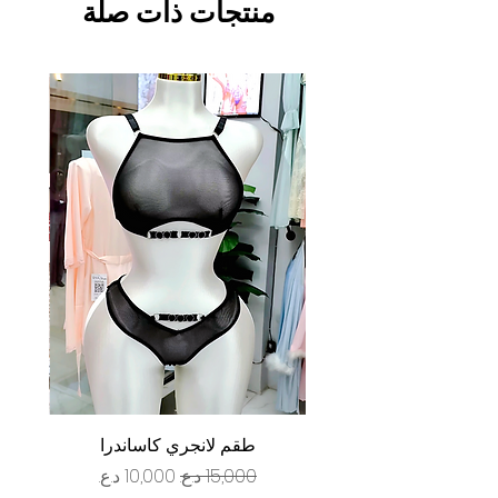
منتجات ذات صلة
طقم لانجري كاساندرا
سعر عادي
سعر البيع