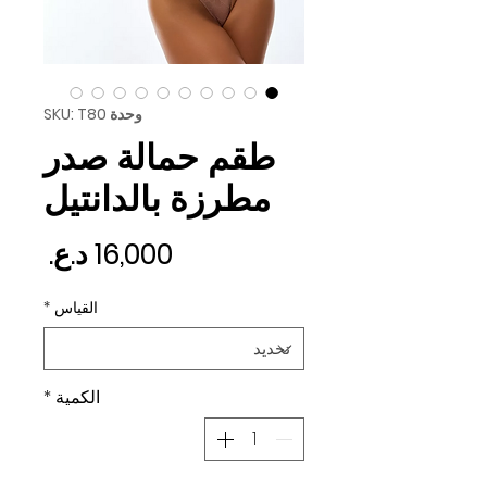
وحدة SKU: T80
طقم حمالة صدر
مطرزة بالدانتيل
السع
القياس
*
الكمية
*