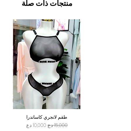
منتجات ذات صلة
طقم لانجري كاساندرا
سعر عادي
سعر البيع