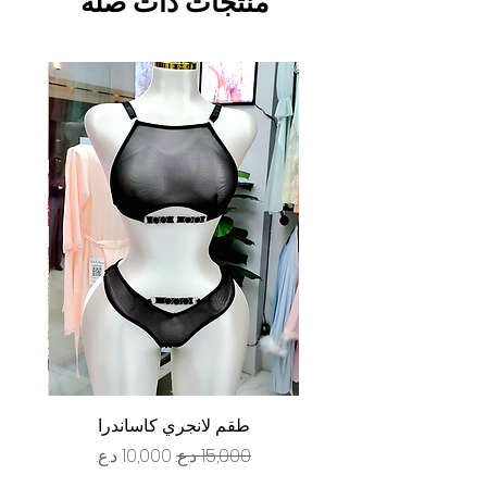
منتجات ذات صلة
طقم لانجري كاساندرا
سعر عادي
سعر البيع