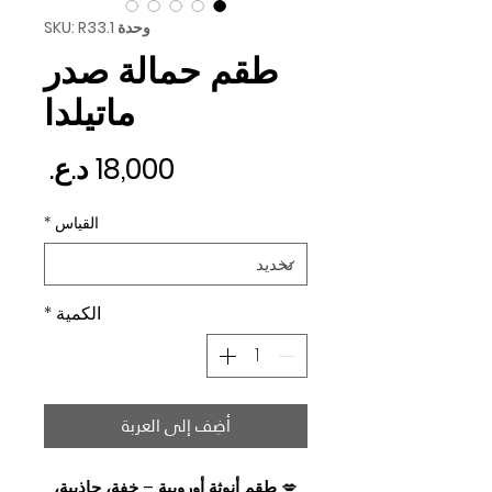
وحدة SKU: R33.1
طقم حمالة صدر
ماتيلدا
السع
القياس
*
الكمية
*
أضِف إلى العربة
💋
طقم أنوثة أوروبية – خفة، جاذبية،