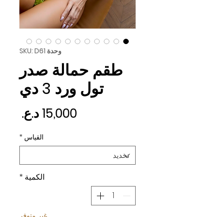
وحدة SKU: D61
طقم حمالة صدر
تول ورد 3 دي
السع
القياس
*
الكمية
*
غير متوفر