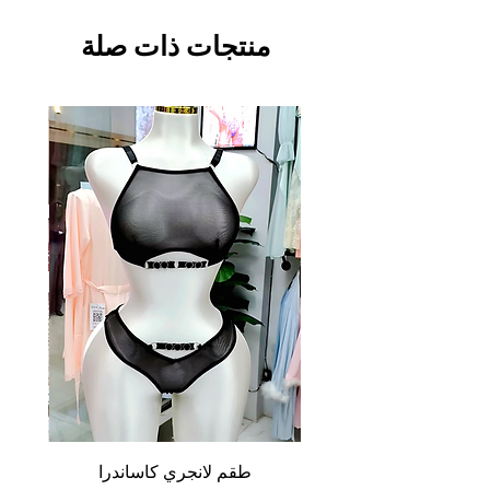
منتجات ذات صلة
طقم لانجري كاساندرا