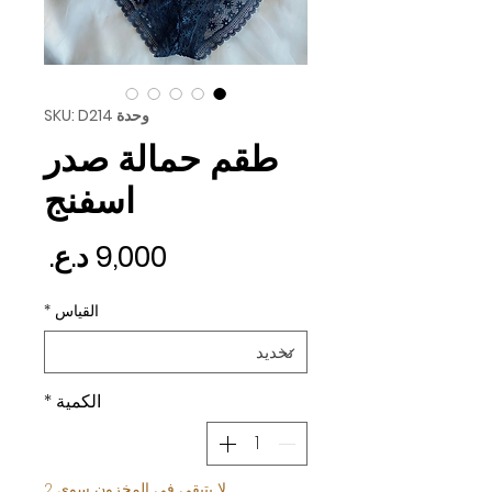
وحدة SKU: D214
طقم حمالة صدر
اسفنج
السع
القياس
*
الكمية
*
لا يتبقى في المخزون سوى 2