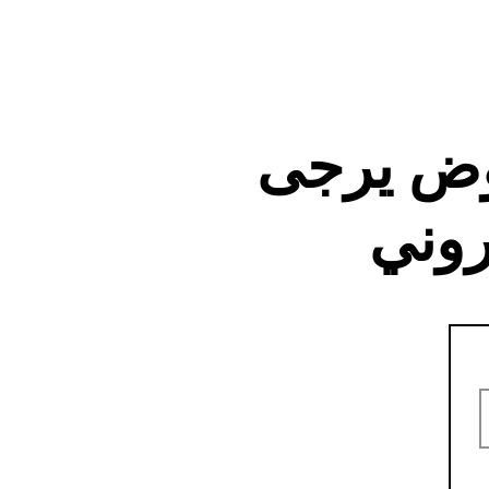
وض يرجى
روني