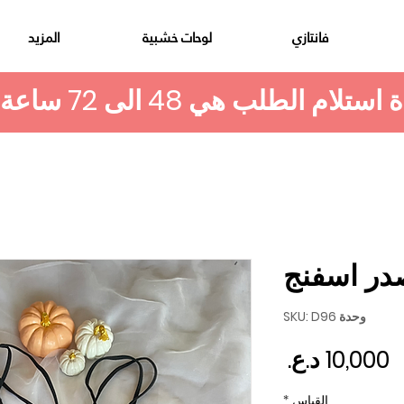
فانتازي
لوحات خشبية
المزيد
در اسفنج
وحدة SKU: D96
السعر
القياس
*