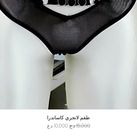
العرض السريع
طقم لانجري كاساندرا
سعر عادي
سعر البيع