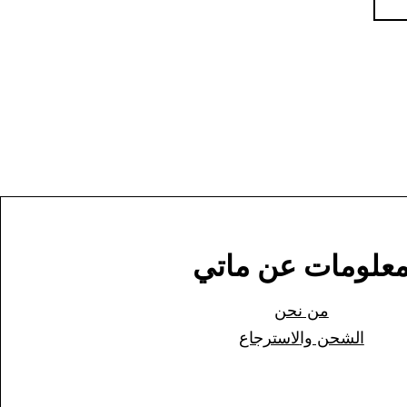
علومات عن ماتي
من نحن
الشحن وا
لاسترجاع