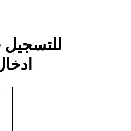
للتسجيل 
ادخال