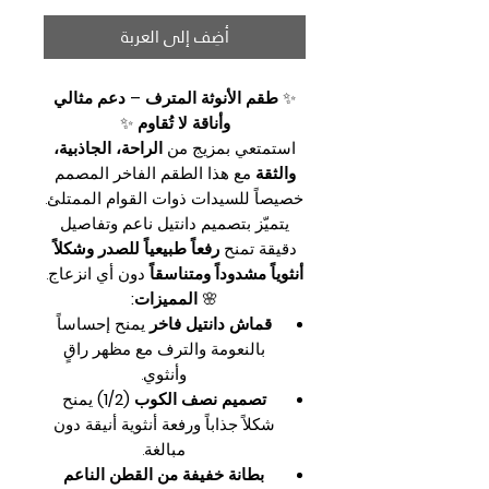
أضِف إلى العربة
✨
طقم الأنوثة المترف – دعم مثالي
وأناقة لا تُقاوم
✨
استمتعي بمزيج من
الراحة، الجاذبية،
والثقة
مع هذا الطقم الفاخر المصمم
خصيصاً للسيدات ذوات القوام الممتلئ.
يتميّز بتصميم دانتيل ناعم وتفاصيل
دقيقة تمنح
رفعاً طبيعياً للصدر وشكلاً
أنثوياً مشدوداً ومتناسقاً
دون أي انزعاج.
🌸
المميزات:
قماش دانتيل فاخر
يمنح إحساساً
بالنعومة والترف مع مظهر راقٍ
وأنثوي.
تصميم نصف الكوب (1/2)
يمنح
شكلاً جذاباً ورفعة أنثوية أنيقة دون
مبالغة.
بطانة خفيفة من القطن الناعم