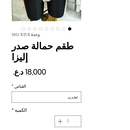
وحدة SKU: R31.6
طقم حمالة صدر
إليزا
السع
القياس
*
الكمية
*