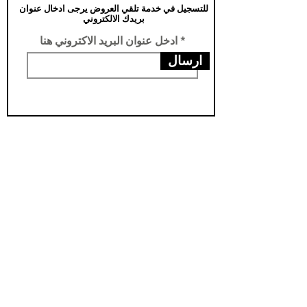
للتسجيل في خدمة تلقي العروض يرجى ادخال عنوان
بريدك الالكتروني
ادخل عنوان البريد الاكتروني هنا
ارسال
عناويننا
الفرع الرئيسي /تركيا -سامسون- يني محله
فرع الثاني /العراق- اربيل- مناره
مخزن اربيل / العراق- اربيل - شارواني