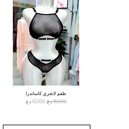
طقم لانجري كاساندرا
سعر عادي
سعر البيع