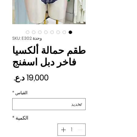
وحدة SKU: E302
طقم حمالة ألكسيا
فاخر دبل اسفنج
السع
القياس
*
الكمية
*