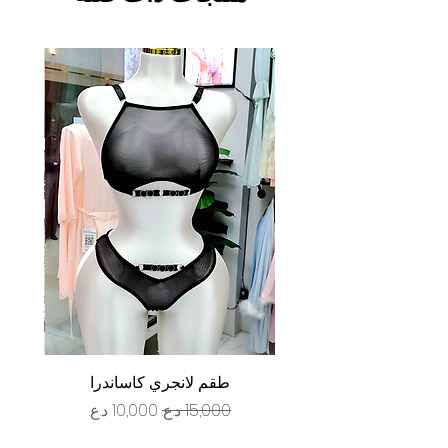
طقم لانجري كاساندرا
سعر عادي
سعر البيع