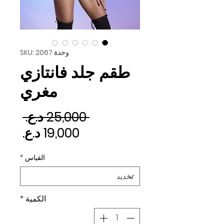
وحدة SKU: 2067
طقم جلد فانتازي
مغري
سعر 
 ‏25,000 د.ع.‏ 
سعر ا
القياس
*
الكمية
*