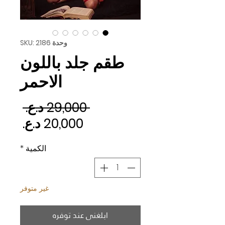
وحدة SKU: 2186
طقم جلد باللون
الاحمر
سعر 
 ‏29,000 د.ع.‏ 
سعر ا
الكمية
*
غير متوفر
ابلغني عند توفره