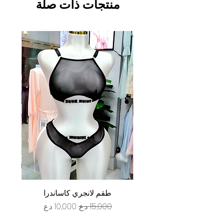
منتجات ذات صلة
طقم لانجري كاساندرا
سعر عادي
سعر البيع