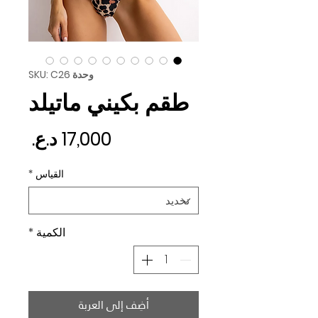
وحدة SKU: C26
طقم بكيني ماتيلد
السع
القياس
*
الكمية
*
أضِف إلى العربة