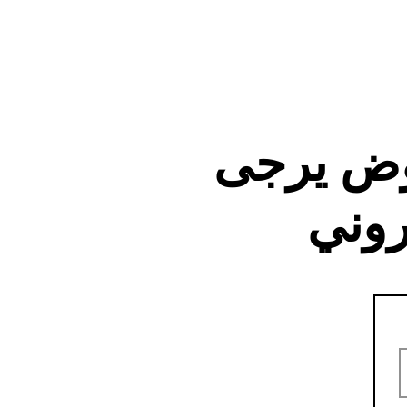
وض يرجى
روني