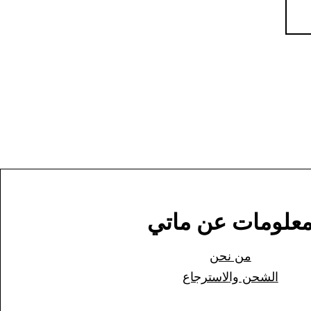
علومات عن ماتي
من نحن
الشحن وا
لاسترجاع