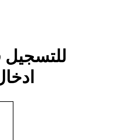
للتسجيل 
ادخال