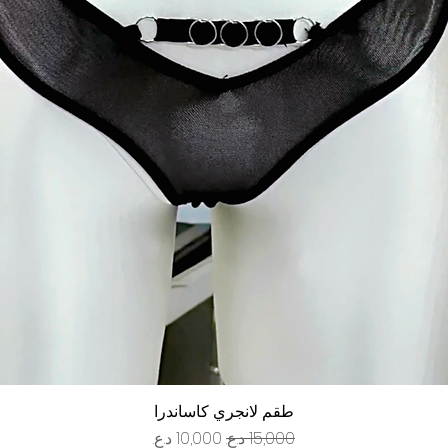
العرض السريع
طقم لانجري كاساندرا
سعر عادي
سعر البيع