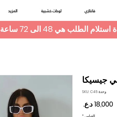
فانتازي
لوحات خشبية
المزيد
ي جيسيكا
وحدة SKU: C45
السعر
القياس
*