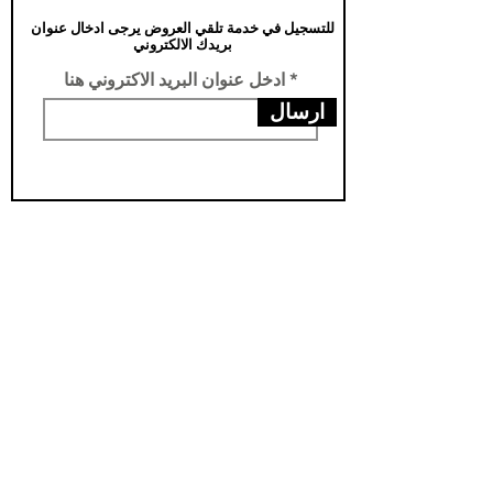
للتسجيل في خدمة تلقي العروض يرجى ادخال عنوان
بريدك الالكتروني
ادخل عنوان البريد الاكتروني هنا
ارسال
عناويننا
الفرع الرئيسي /تركيا -سامسون- يني محله
فرع الثاني /العراق- اربيل- مناره