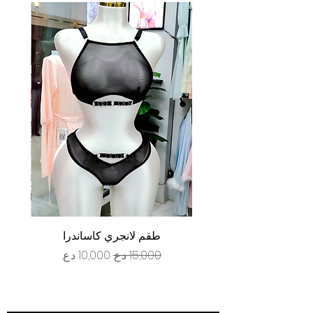
طقم لانجري كاساندرا
سعر عادي
سعر البيع