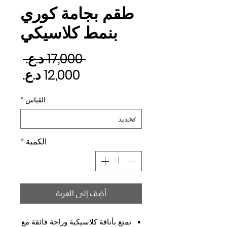
طقم بجامة كوري
بنمط كلاسيكي
سعر 
 ‏17,000 د.ع.‏ 
سعر ا
القياس
*
الكمية
*
أضِف إلى العربة
تمتع بأناقة كلاسيكية وراحة فائقة مع