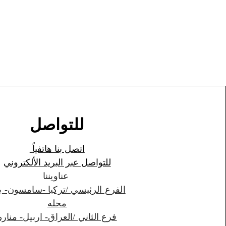
للتواصل
اتصل بنا هاتفياً
للتواصل عبر البريد الألكتروني
عناويننا
الفرع الرئيسي /تركيا -سامسون- ي
محله
فرع الثاني /العراق- اربيل- مناره