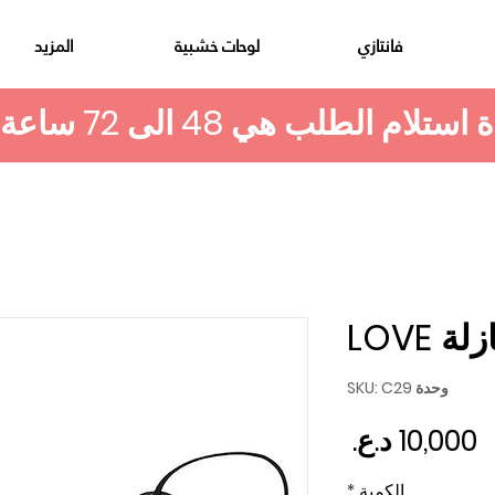
فانتازي
لوحات خشبية
المزيد
LOVE
وحدة SKU: C29
السعر
الكمية
*