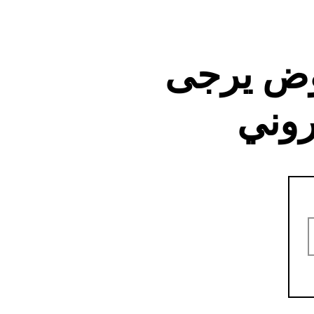
وض يرجى
روني