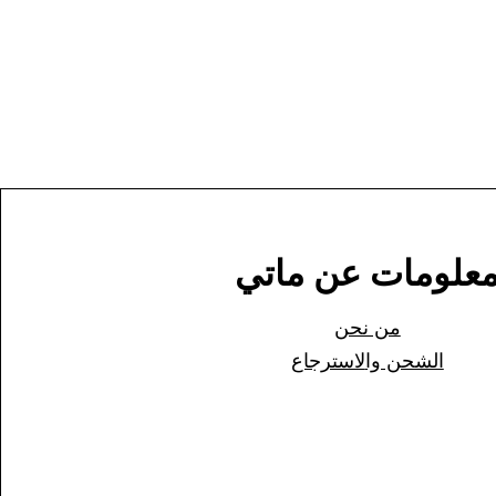
علومات عن ماتي
من نحن
الشحن وا
لاسترجاع