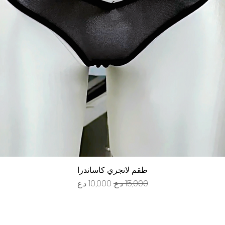
العرض السريع
طقم لانجري كاساندرا
سعر عادي
سعر البيع