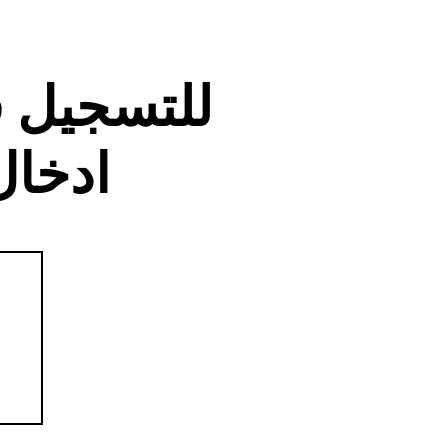
للتسجيل 
ادخال