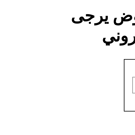
وض يرجى
روني