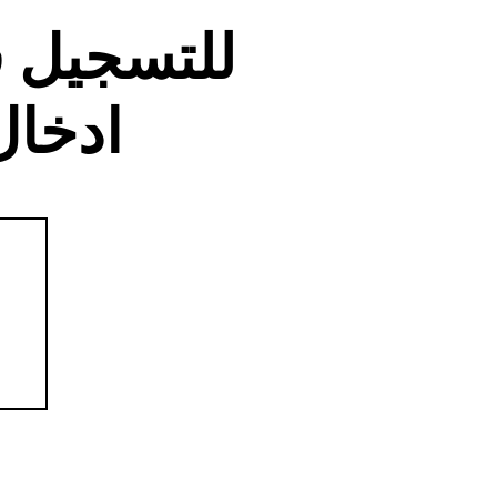
للتسجيل 
ادخال