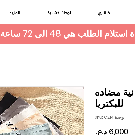
فانتازي
لوحات خشبية
المزيد
نية مضاده
للبكتريا
وحدة SKU: C214
السعر