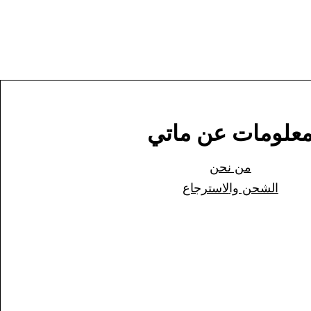
علومات عن ماتي
من نحن
الشحن وا
لاسترجاع