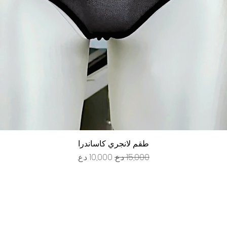
العرض السريع
طقم لانجري كاساندرا
سعر عادي
سعر البيع