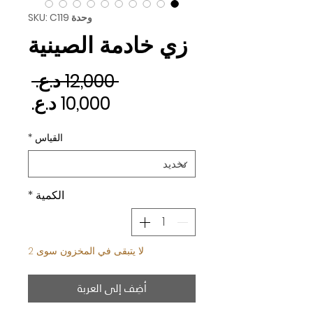
وحدة SKU: C119
زي خادمة الصينية
سعر 
 ‏12,000 د.ع.‏ 
سعر ا
القياس
*
الكمية
*
لا يتبقى في المخزون سوى 2
أضِف إلى العربة