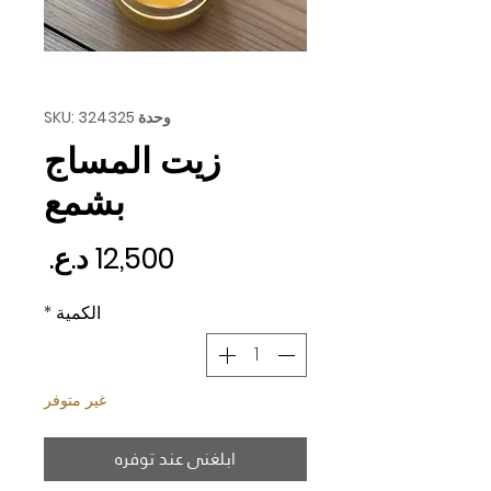
وحدة SKU: 324325
زيت المساج
بشمع
السع
الكمية
*
غير متوفر
ابلغني عند توفره