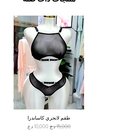
طقم لانجري كاساندرا
سعر عادي
سعر البيع