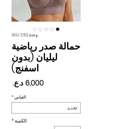
وحدة SKU: C52
حمالة صدر رياضية
ليليان (بدون
اسفنج)
السع
القياس
*
الكمية
*