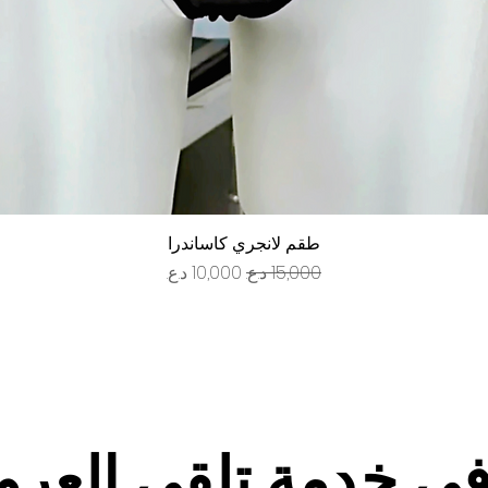
العرض السريع
طقم لانجري كاساندرا
سعر عادي
سعر البيع
في خدمة تلقي العر