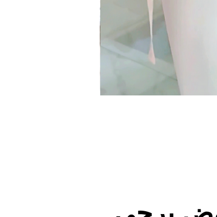
وض يرجى