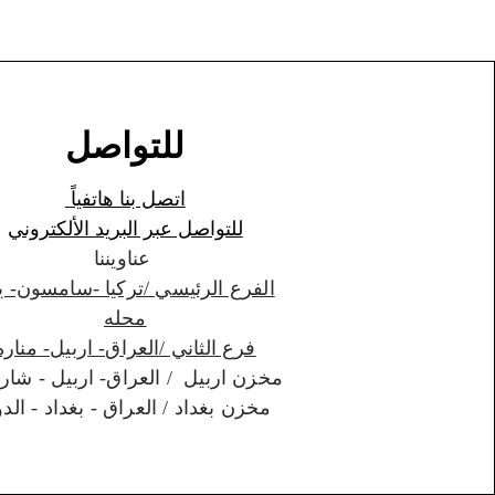
للتواصل
اتصل بنا هاتفياً
للتواصل عبر البريد الألكتروني
عناويننا
الفرع الرئيسي /تركيا -سامسون- ي
محله
فرع الثاني /العراق- اربيل- مناره
مخزن اربيل / العراق- اربيل - شارواني
مخزن بغداد / العراق - بغداد - الدورة