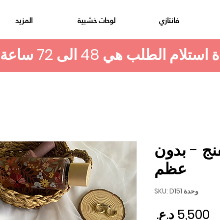
فانتازي
لوحات خشبية
المزيد
ج - بدون
عظم
وحدة SKU: D151
السعر