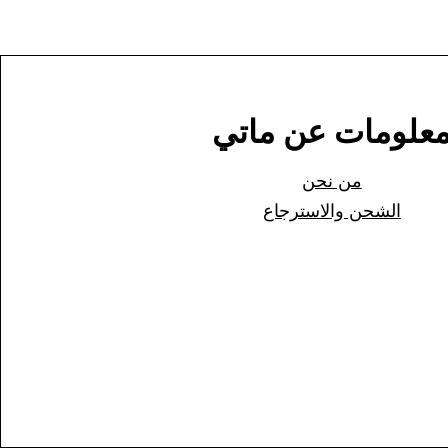
علومات عن ماتي
من نحن
الشحن وا
لاسترجاع