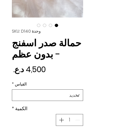
وحدة SKU: D140
حمالة صدر اسفنج
- بدون عظم
السع
القياس
*
الكمية
*