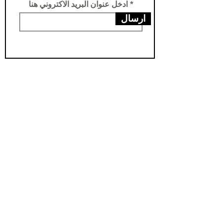
ادخل عنوان البريد الاكتروني هنا
ارسال
عناويننا
الفرع الرئيسي /تركيا -سامسون- يني محله
فرع الثاني /العراق- اربيل- مناره
مخزن اربيل / العراق- اربيل - شارواني
مخزن بغداد / العراق - بغداد - الدورة